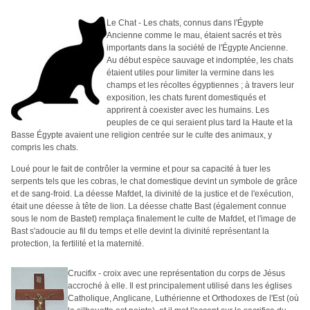
Le Chat - Les chats, connus dans l'Égypte
Ancienne comme le mau, étaient sacrés et très
importants dans la société de l'Égypte Ancienne.
Au début espèce sauvage et indomptée, les chats
étaient utiles pour limiter la vermine dans les
champs et les récoltes égyptiennes ; à travers leur
exposition, les chats furent domestiqués et
apprirent à coexister avec les humains. Les
peuples de ce qui seraient plus tard la Haute et la
Basse Égypte avaient une religion centrée sur le culte des animaux, y
compris les chats.
Loué pour le fait de contrôler la vermine et pour sa capacité à tuer les
serpents tels que les cobras, le chat domestique devint un symbole de grâce
et de sang-froid. La déesse Mafdet, la divinité de la justice et de l'exécution,
était une déesse à tête de lion. La déesse chatte Bast (également connue
sous le nom de Bastet) remplaça finalement le culte de Mafdet, et l'image de
Bast s'adoucie au fil du temps et elle devint la divinité représentant la
protection, la fertilité et la maternité.
Crucifix - croix avec une représentation du corps de Jésus
accroché à elle. Il est principalement utilisé dans les églises
Catholique, Anglicane, Luthérienne et Orthodoxes de l'Est (où