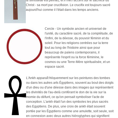
la silhouette est peinte), et il met l'accent sur le sacrifice du
Christ - sa mort par crucifixion. Le crucifix est toujours sacré
aujourd'hui comme il l'était dans les temps anciens.
Cercle - Un symbole
ancien
et universel de
l'unité, du caractère sacré, de la complétude, de
l'infini, de la déesse, du pouvoir féminin et du
soleil. Pour les religions centrées sur la terre
tout au long de l'histoire ainsi que pour
beaucoup de païens contemporains, il
représente l'esprit ou la force féminine, le
cosmos ou une Terre-Mère spiritualisée, et un
espace sacré.
L'Ankh apparaît fréquemment sur les peintures des tombes
ou dans les autres arts Égyptiens, souvent au bout des doigts
d'un dieu ou d'une déesse dans des images qui représentent
les divinités de l'au-delà conférant le don de la vie sur la
momie du défunt, ce qu'on pensait symboliser l'acte de
conception. L'ankh était l'un des symboles les plus sacrés
des Egyptiens. De plus, une croix de ankh était souvent
portée par les Égyptiens comme une amulette, soit seule, soit
en connexion avec deux autres hiéroglyphes qui signifient