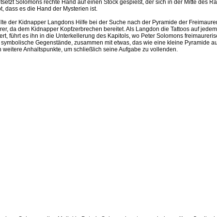
tsetzt Solomons rechte Hand auf einen Stock gespießt, der sich in der Mitte des 
bt, dass es die Hand der Mysterien ist.
ollte der Kidnapper Langdons Hilfe bei der Suche nach der Pyramide der Freimaur
rer, da dem Kidnapper Kopfzerbrechen bereitet. Als Langdon die Tattoos auf jedem
rt, führt es ihn in die Unterkellerung des Kapitols, wo Peter Solomons freimaureris
 er symbolische Gegenstände, zusammen mit etwas, das wie eine kleine Pyramide au
 weitere Anhaltspunkte, um schließlich seine Aufgabe zu vollenden.