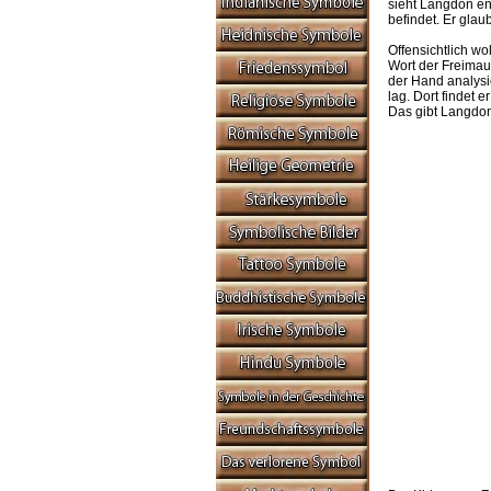
sieht Langdon en
befindet. Er glau
Offensichtlich w
Wort der Freimau
der Hand analysie
lag. Dort findet
Das gibt Langdon