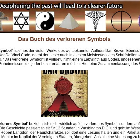
Das Buch des verlorenen Symbols
Symbol
" ist eines der vielen Werke des weltbekannten Authors Dan Brown. Ebenso 
r Da Vinci Code, erlebt der Leser auch in diesem Meisterwerk des Schriftstellers 
"Das verlorene Symbol" ist vollgefüllt mit einem Labyrinth aus Codes, ungesehe
Geheimnissen, die jeder Leser erfahren möchte. Hier eine Zusammenfassung des
rlorene Symbol
” bezieht sich nicht wirklich auf ein verlorenes Symbol, sondern auf
Die Geschichte passiert spielt für 12 Stunden in Washington D.C. und geht im Wes
 Robert Langdon, der Hauptcharakter, soll dort eine Lesung halten und ein Paket a
Mentor im Kapitol der Vereinigten Staaten, übergeben. Anstatt eine Vorlesung zu h