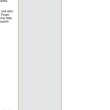
Raumes
er und dem
 Finger
cher Altar
ssieht.