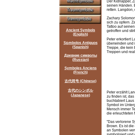
Der Kidnapper, Z
seinen Händen. E
retten. Langdon, 
Zachary Solomon g
sich zu opfern. Z
Tattoo auf seinen
Ancient Symbols
getroffen und stirb
(English)
Peter erkortiert
Sםmbolos Antiguos
überwinden und i
(Spanish)
Treppe, die kein 
Treppen und real
Древние символы
(Russian)
Symboles Anciens
(French)
古代符号 (Chinese)
古代のシンボル
Peter erzählt L
(Japanese)
zu finden ist, d
buchtabiert Laus
Symbol im Untergru
Mensch immer Teil
die erleuchteten
"Das verlorene S
Brown. Es ist di
an Symbolen verw
symbolisiert und 