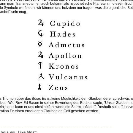
ann man Transneptunier, auch bekannt als hypothetische Planeten in diesem Buch
le Symbole wir finden, wir können uns trotzdem nur fragen, was die eigentliche Bot
ymbol" sein mag.
s Triumph über das Böse. Es ist keine Möglichkeit, den Glauben derer zu schwäche
auben. Wie Rev. Ed Bacon in seiner Bewertung des Buches sagte, "Unser Glaube m
ein, sonst kann er uns nicht helfen, wenn ein Sturm aufzieht". Deshalb sollte "das v
iration für einen erneuerten Glauben an Gott gesehen werden.
bols you Like Most: