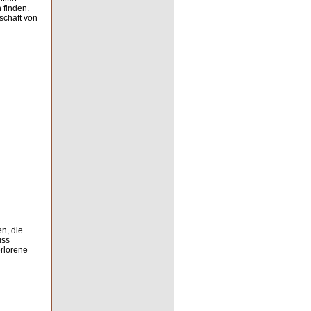
 finden.
schaft von
n, die
uss
erlorene