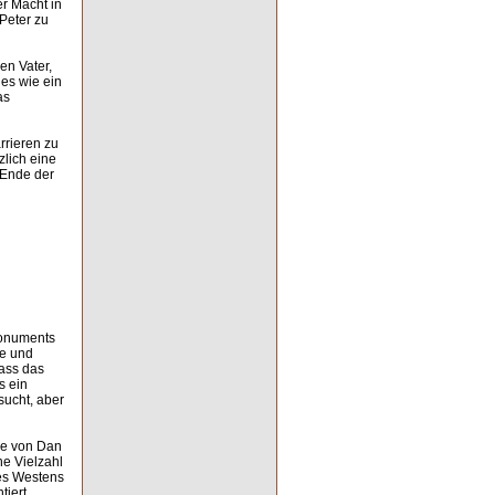
r Macht in
Peter zu
en Vater,
 es wie ein
as
rrieren zu
lich eine
 Ende der
Monuments
le und
dass das
s ein
sucht, aber
ne von Dan
ne Vielzahl
des Westens
iert.