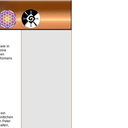
wie in
eine
nen
 Romans.
 ein
entlichen
n Peter
alten,