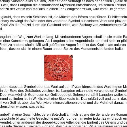
achary Solomon alias Mal’akh, Peter’s Sohn verlangt es nach der antiken Quelle de
r will, dass Langdon die altmodischen Mysterien entschlüsselt, um seinen Freund 
der zu der Zeit in von Mal’akh in einen Tank eingesperrt war, wird vom CIA gerettet.
laubt, dass es sein Schicksal ist, die Mächte des Bösen anzuführen. Er bittet sein
achary erzwingt das Wort oder das verlorene Symbol aus seinem Vater und plaziert
 Kopf. Als die Polizei durch die Glasfront bricht, wird Zachary von zerbrochenem Gl
t.
 Langdon den Weg zum Wort entlang. Mit verbundenen Augen schafften sie es die Ba
n eine Kammer zu gelangen. Als Langdon seine Augenbinde abnimmt sieht er plötz
Ende zu haben scheint. Mit weit geöffneten Augen findet er das Kapitol am unteren
isiert, dass er sich in einem Raum an der Spitze des Monuments befunden hatte.
angdon, dass das Symbol oder das Wort auf dem Pyramidenstein des Washington 
as in der Ecke des Gebäudes versteckt ist. Langdon erkannt die verwendeten Symbo
 Deo, was wörtlich Gepriesen sei Gott bedeutet. Solomon erzählt Langdon weiter, 
nd zu finden ist, in Wirklichkeit eine Bibelkopie ist. Das erklärt voll und ganz, das
 von Gott ist, aber das Wort viele Interpretationen bietet und die Mehrheit danach 
 Menschen wissen, was es ist.
ymbol" ist eine Geschichte, deren Botschaft ähnlich ist, wie die der anderen Roma
e gewohnte blitzschnelle Geschichte mit Wendungen an jeder Ecke. Es wird auch ei
endet, unter anderem der doppel-köpfige Adler, der die Einheit des Ostens und 
das rote Siegel auf seinem Einband, das die schottischen Ritualfreimaurer repräsent