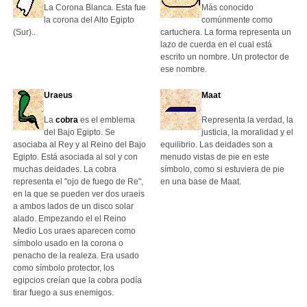
La Corona Blanca. Esta fue
Más conocido
la corona del Alto Egipto
comúnmente como
(Sur)..
cartuchera. La forma representa un
lazo de cuerda en el cual está
escrito un nombre. Un protector de
ese nombre.
Uraeus
Maat
La
cobra
es el emblema
Representa la verdad, la
del Bajo Egipto. Se
justicia, la moralidad y el
asociaba al Rey y al Reino del Bajo
equilibrio. Las deidades son a
Egipto. Está asociada al sol y con
menudo vistas de pie en este
muchas deidades. La cobra
símbolo, como si estuviera de pie
representa el "ojo de fuego de Re",
en una base de Maat.
en la que se pueden ver dos uraeis
a ambos lados de un disco solar
alado. Empezando el el Reino
Medio Los uraes aparecen como
símbolo usado en la corona o
penacho de la realeza. Era usado
como símbolo protector, los
egipcios creían que la cobra podía
tirar fuego a sus enemigos.