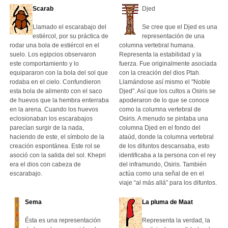
Scarab
Djed
Llamado el escarabajo del
Se cree que el Djed es una
estiércol, por su práctica de
representación de una
rodar una bola de estiércol en el
columna vertebral humana.
suelo. Los egipcios observaron
Representa la estabilidad y la
este comportamiento y lo
fuerza. Fue originalmente asociada
equipararon con la bola del sol que
con la creación del dios Ptah.
rodaba en el cielo. Confundieron
Llamándose así mismo el "Noble
esta bola de alimento con el saco
Djed". Así que los cultos a Osiris se
de huevos que la hembra enterraba
apoderaron de lo que se conoce
en la arena. Cuando los huevos
como la columna vertebral de
eclosionaban los escarabajos
Osiris. A menudo se pintaba una
parecían surgir de la nada,
columna Djed en el fondo del
haciendo de este, el símbolo de la
ataúd, donde la columna vertebral
creación espontánea. Este rol se
de los difuntos descansaba, esto
asoció con la salida del sol. Khepri
identificaba a la persona con el rey
era el dios con cabeza de
del inframundo, Osiris. También
escarabajo.
actúa como una señal de en el
viaje “al más allá” para los difuntos.
Sema
La pluma de Maat
Ésta es una representación
Representa la verdad, la