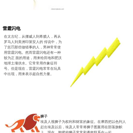
雷霆闪电
在太古纪，从挪威人到希腊人，再从
罗马人到美洲印第安人的 传说中，为
了惩罚那些做错事的人，男神常常使
用雷霆闪电。然而雷霆闪电还有一种
较为正 面的用途，用来给田地和肥沃
地球土壤供水。它常常用作象征符
号。但是现在，雷霆闪电常常在玩具
中出现，用来表示超自然力量。
狮子
埃及人视狮子为权利和财富的象征。在摩西把以色列人
赶出埃及以后，埃及人常常将狮子图案用在部落旗帜
上。现在，咆哮的狮子常常和勇敢联系在一起。