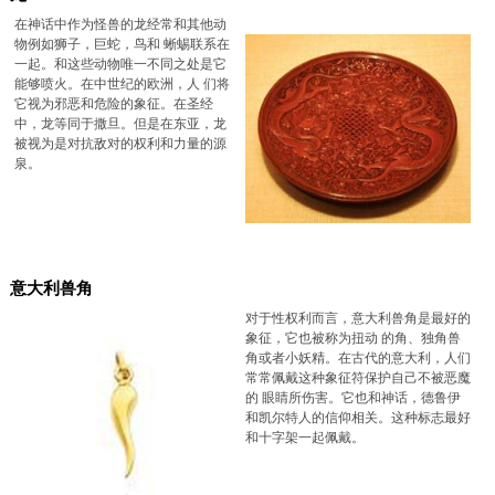
在神话中作为怪兽的龙经常和其他动
物例如狮子，巨蛇，鸟和 蜥蜴联系在
一起。和这些动物唯一不同之处是它
能够喷火。在中世纪的欧洲，人 们将
它视为邪恶和危险的象征。在圣经
中，龙等同于撒旦。但是在东亚，龙
被视为是对抗敌对的权利和力量的源
泉。
意大利兽角
对于性权利而言，意大利兽角是最好的
象征，它也被称为扭动 的角、独角兽
角或者小妖精。在古代的意大利，人们
常常佩戴这种象征符保护自己不被恶魔
的 眼睛所伤害。它也和神话，德鲁伊
和凯尔特人的信仰相关。这种标志最好
和十字架一起佩戴。