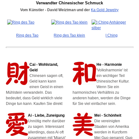
Verwandter Chinesischer Schmuck
Vom Künstler - David Weiztman und der
Ka Gold Jewelry
Ring des Tao
Ring des Tao klein
I Ching
Cai - Wohlstand,
He - Harmonie
Geld
'Volksharmonie' ist
Chinesen sagen oft,
ein wichtiger Teil
Geld kann kann
chinesischer Kultur.
einen Geist in einen
Wenn Sie ein
Mühlstein verwandeln. Das
harmonisches Verhältnis zu
bedeutet, dass Geld wirklich viele
anderen haben, werden die Dinge
Dinge tun kann. Kaufen Sie direkt
für Sie viel einfacher sein.
Ai - Liebe, Zuneigung
Mei - Schönheit
Unnötig mehr darüber
Die vereinigten
zu sagen. Interessant
Staaten von Amerika
allerdings, dass Ai oft
werden in Kurzform
zusammen mit 'Mianzi'
Mei Guo genannt. Guo