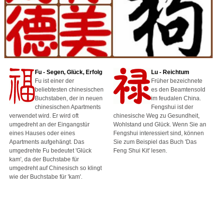
Fu - Segen, Glück, Erfolg
Lu - Reichtum
Fu ist einer der
Früher bezeichnete
beliebtesten chinesischen
es den Beamtensold
Buchstaben, der in neuen
im feudalen China.
chinesischen Apartments
Fengshui ist der
verwendet wird. Er wird oft
chinesische Weg zu Gesundheit,
umgedreht an der Eingangstür
Wohlstand und Glück. Wenn Sie an
eines Hauses oder eines
Fengshui interessiert sind, können
Apartments aufgehängt. Das
Sie zum Beispiel das Buch 'Das
umgedrehte Fu bedeutet 'Glück
Feng Shui Kit' lesen.
kam', da der Buchstabe für
umgedreht auf Chinesisch so klingt
wie der Buchstabe für 'kam'.