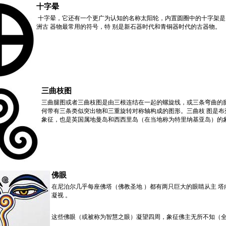
十字晕
十字晕，它还有一个更广为认知的名称太阳轮，内置圆圈中的十字架是
洲
古 器物最常用的符号，特 别是新石器时代和青铜器时代的古器物。
三曲枝图
三曲腿图或者三曲枝图是由三根连结在一起的螺旋线，或三条弯曲的
何带有三条类似突出物和三重旋转对称轴构成的图形。三曲枝 图是布
象征，也是英国属地曼岛和西西里岛（在当地称为
特里纳基亚岛）的
佛眼
在尼泊尔几乎每座佛塔（
佛教圣地 ）都有两只巨大的眼睛从
主 塔
凝视 。
这些佛眼（或被称为智慧之眼）凝望四周，象征佛主无所不知（