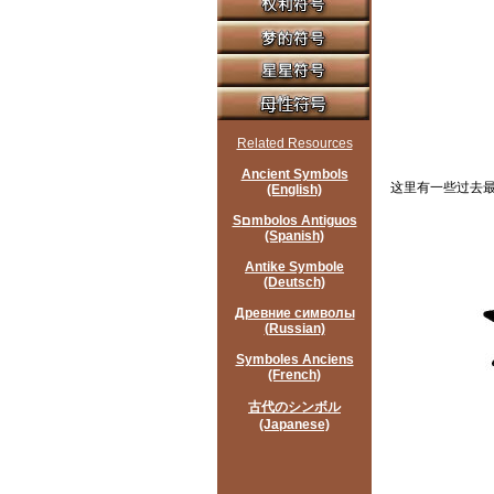
Related Resources
Ancient Symbols
这里有一些过去
(English)
Sםmbolos Antiguos
(Spanish)
Antike Symbole
(Deutsch)
Древние символы
(Russian)
Symboles Anciens
(French)
古代のシンボル
(Japanese)