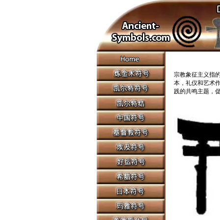
宗教象征主义指
本，礼仪和艺术作
践的
共鸣主题，促