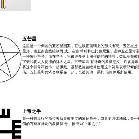
五芒星
这里是一个倒置的五芒星图案，它也以正面朝上的形式出现。五芒星是
星形，由五条
直线绘制而 成。在古 希腊和巴比伦尼亚，这种五芒星常
一种象征符号。而在当今，它被许多巫士用作信仰的符号，类似基督教
字架和犹太人使用的犹太之星。五芒星具 有神奇的象征意义，许多异教
将这个符号和首饰一起佩戴。基督教徒曾经常使用这个符号表示耶稣的
伤。五芒星和共济会联系在一起，也被其他一系列 信仰体系所使用。
上帝之手
是一种最流行的斯拉夫新异教主义的象征符号，或者更具体地说，是一种
倡的万有在神论的象征符 号，被成为“上帝之手”。