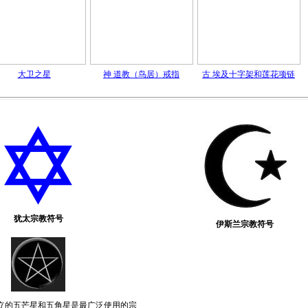
大卫之星
神 道教（鸟居）戒指
古 埃及十字架和莲花项链
犹太宗教符号
伊斯兰宗教符号
 立的五芒星和五角星是最广泛使用的宗