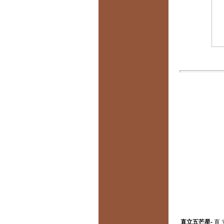
直立五芒星-
直