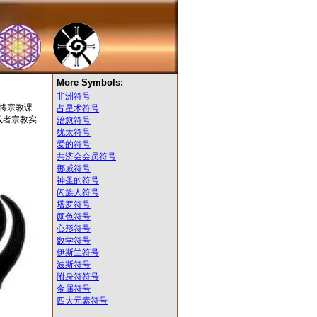
More Symbols:
非洲符号
将宗教课
占星术符号
或者宗教实
治愈符号
犹太符号
爱的符号
共济会会员符号
挪威符号
神圣的符号
闪族人符号
塔罗符号
颜色符号
心形符号
数学符号
伊斯兰符号
波斯符号
附身符符号
金属符号
四大元素符号