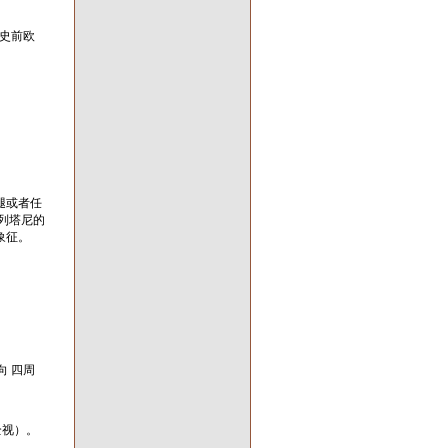
史前欧
腿或者任
列塔尼的
象征。
向 四周
全视）。