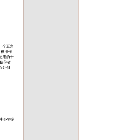
一个五角
常被用作
使用的十
信仰者
五处创
RPK提