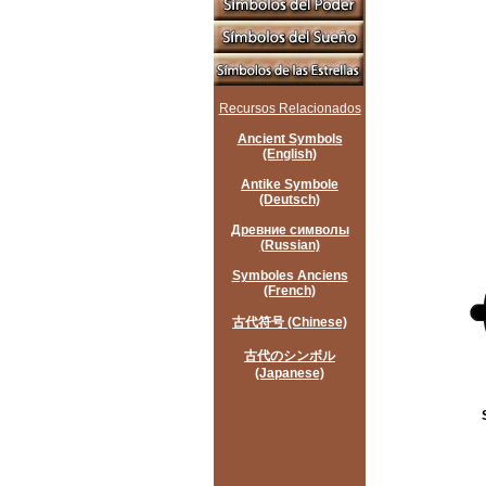
Recursos Relacionados
Ancient Symbols
(English)
Antike Symbole
(Deutsch)
Древние символы
(Russian)
Symboles Anciens
(French)
古代符号 (Chinese)
古代のシンボル
(Japanese)