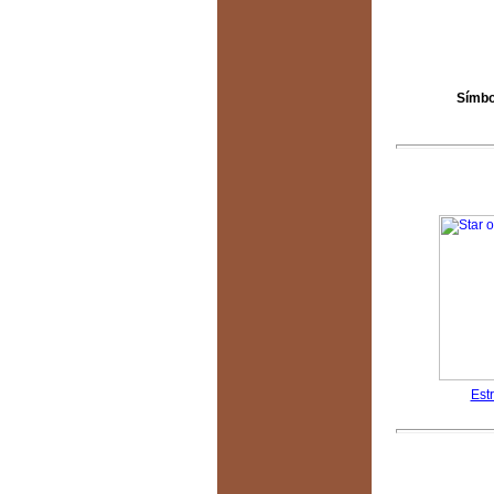
Símbo
Est