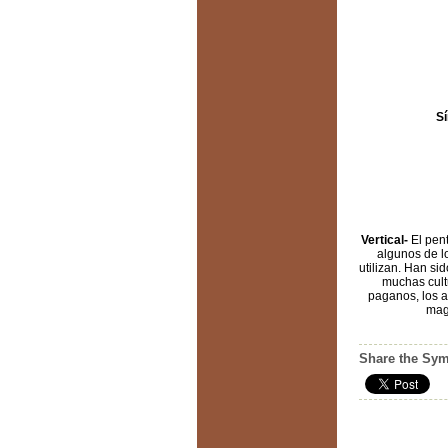
Sí
Vertical-
El pen
algunos de l
utilizan. Han s
muchas cult
paganos, los an
mag
Share the Sym