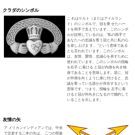
クラダのシンボル
こ れはケルト（またはアイルラン
ド）のシンボルで、冠を乗 せたハー
トを両手で支えています。このシンボ
ルが説明しているのは、”私の両手で
あなたへの忠誠を誓う冠と共に私の心
を差し上げま す。 ”という意味である
とも言われています。このシンボル
は、友情、愛情、忠誠心を表すために
使われています。このシンボルの指輪
を右手 に着ける と冠が内側を向き独
身であることを意味します。逆に、冠
が外側を向くように身に付けると、忠
誠を誓っている誰かが存在するという
意味です。つまり、指輪を 左手に着
けると冠が外向きになるので婚約して
いることを示します。
友情の矢
ア メリカンインディアンでは、中央
で交差する二本の矢は、 二つの部族